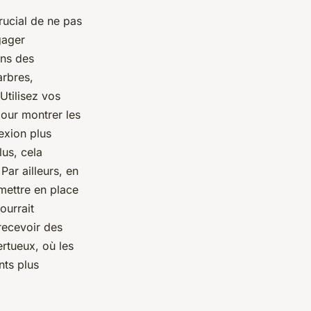
rucial de ne pas
gager
ans des
arbres,
Utilisez vos
our montrer les
exion plus
us, cela
Par ailleurs, en
mettre en place
ourrait
recevoir des
rtueux, où les
nts plus