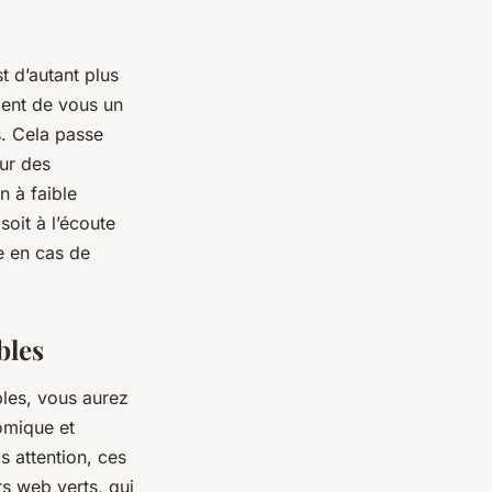
st d’autant plus
dent de vous un
s. Cela passe
ur des
 à faible
soit à l’écoute
ve en cas de
bles
bles, vous aurez
omique et
s attention, ces
s web verts, qui