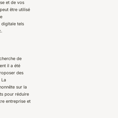
ise et de vos
peut être utilisé
de
digitale tels
c.
echerche de
nt il a été
proposer des
. La
onnête sur la
ts pour réduire
re entreprise et