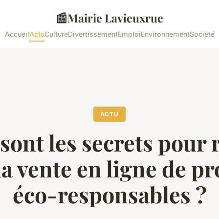
📰
Mairie Lavieuxrue
Accueil
Actu
Culture
Divertissement
Emploi
Environnement
Société
ACTU
sont les secrets pour 
la vente en ligne de pr
éco-responsables ?