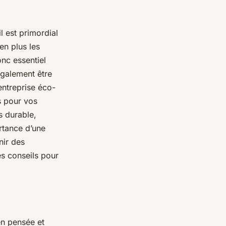
l est primordial
en plus les
nc essentiel
également être
entreprise éco-
s pour vos
s durable,
ortance d’une
nir des
es conseils pour
en pensée et