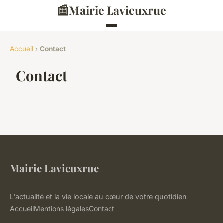
📰
Mairie Lavieuxrue
Accueil
›
Contact
Contact
Mairie Lavieuxrue
L'actualité et la vie locale au cœur de votre quotidien
Accueil
Mentions légales
Contact