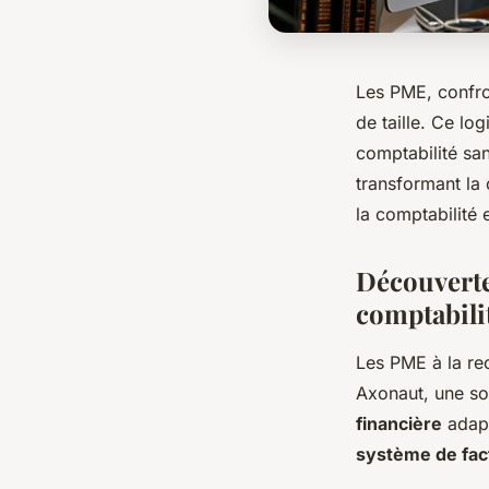
Les PME, confron
de taille. Ce lo
comptabilité sa
transformant la
la comptabilité e
Découverte
comptabili
Les PME à la r
Axonaut, une so
financière
adapt
système de fac