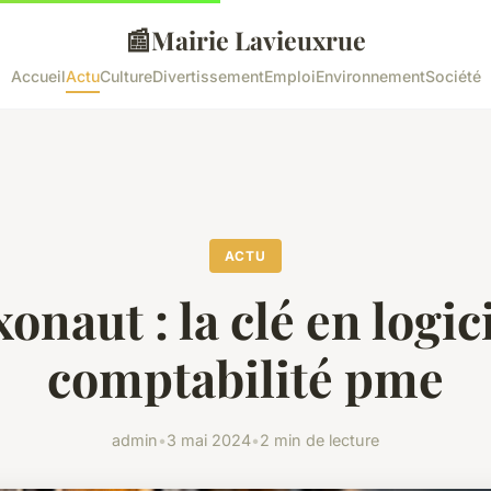
📰
Mairie Lavieuxrue
Accueil
Actu
Culture
Divertissement
Emploi
Environnement
Société
ACTU
onaut : la clé en logic
comptabilité pme
admin
•
3 mai 2024
•
2 min de lecture