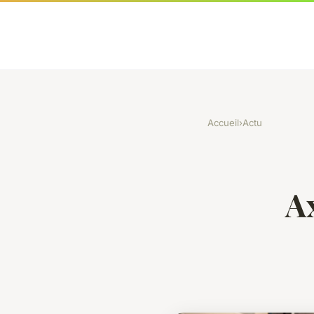
Accueil
›
Actu
Ax