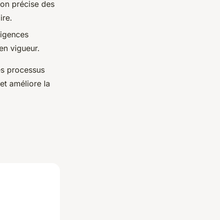
sion précise des
ire.
xigences
en vigueur.
es processus
et améliore la