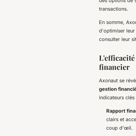
des options de s
transactions.
En somme, Axona
d'optimiser leur
consulter leur si
L'efficacit
financier
Axonaut se révèl
gestion financi
indicateurs clés 
Rapport fina
clairs et acc
coup d'œil.