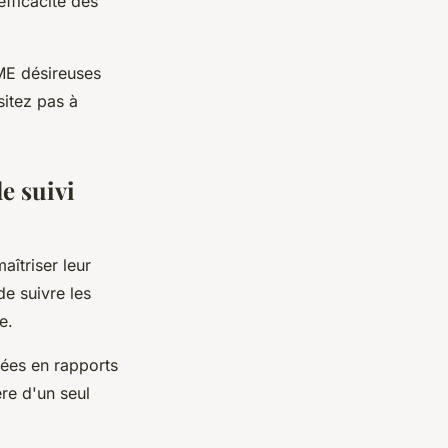
efficacité des
ME désireuses
sitez pas à
de suivi
aîtriser leur
de suivre les
e.
ées en rapports
ère d'un seul