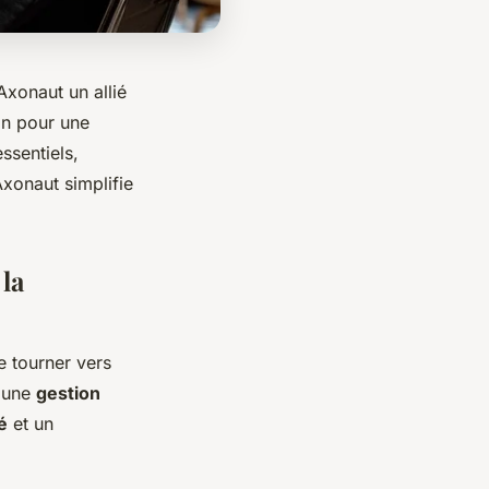
Axonaut un allié
ion pour une
ssentiels,
xonaut simplifie
la
 tourner vers
e une
gestion
é
et un