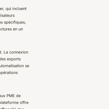
r, qui incluent
lisateurs
ns spécifiques,
actures en un
t. La connexion
 des exports
utomatisation se
opérations
 aux PME de
lateforme offre