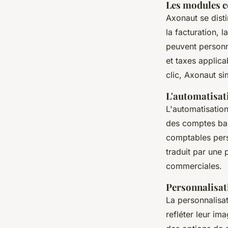
Les modules c
Axonaut se disti
la facturation, l
peuvent personna
et taxes applica
clic, Axonaut si
L'automatisat
L'automatisatio
des comptes banc
comptables pers
traduit par une 
commerciales.
Personnalisat
La personnalisa
refléter leur i