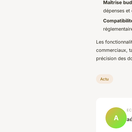
Maîtrise bud
dépenses et 
Compatibili
réglementaire
Les fonctionnal
commerciaux, tan
précision des d
Actu
EC
A
a