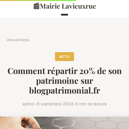
📰
Mairie Lavieuxrue
Accueil
›
Actu
ACTU
Comment répartir 20% de son
patrimoine sur
blogpatrimonial.fr
admin
•
9 septembre 2024
•
5 min de lecture